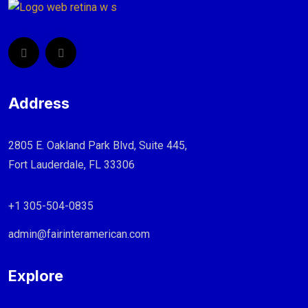
Address
2805 E. Oakland Park Blvd, Suite 445,
Fort Lauderdale, FL 33306
+1 305-504-0835
admin@fairinteramerican.com
Explore